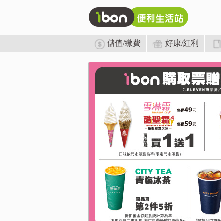
儲值/繳費
好康/紅利