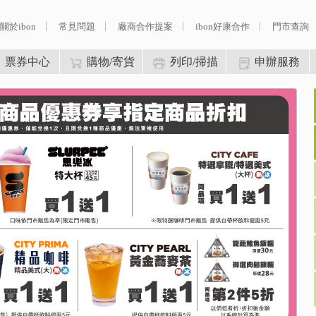
關於ibon
常見問題
廠商合作提案
ibon好康合作
門市查詢
票券中心
購物/寄貨
列印/掃描
申辦服務