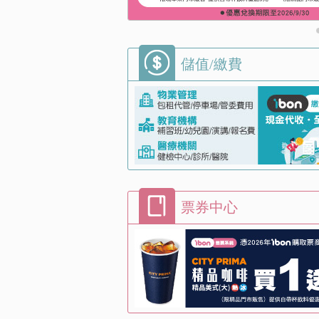
儲值/繳費
票券中心