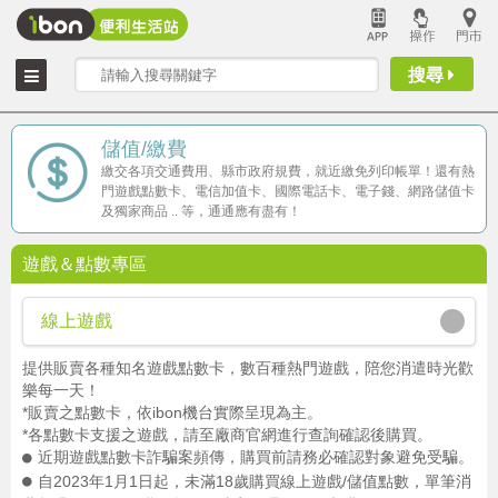
搜尋
儲值/繳費
繳交各項交通費用、縣市政府規費，就近繳免列印帳單！還有熱
門遊戲點數卡、電信加值卡、國際電話卡、電子錢、網路儲值卡
及獨家商品 .. 等，通通應有盡有！
遊戲＆點數專區
線上遊戲
提供販賣各種知名遊戲點數卡，數百種熱門遊戲，陪您消遣時光歡
樂每一天！
*販賣之點數卡，依ibon機台實際呈現為主。
*各點數卡支援之遊戲，請至廠商官網進行查詢確認後購買。
近期遊戲點數卡詐騙案頻傳，購買前請務必確認對象避免受騙。
自2023年1月1日起，未滿18歲購買線上遊戲/儲值點數，單筆消